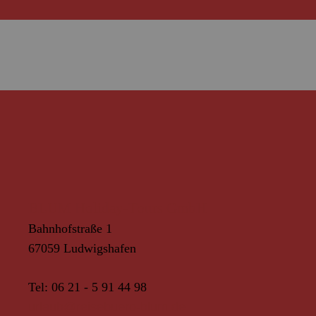
ierefreies Reisen - Sie können
uns sorglos die Welt erleben...!
BLUM Holiday-Tours GmbH
Bahnhofstraße 1
67059 Ludwigshafen
Tel:
06 21 - 5 91 44 98
urlaub@reisebuero-blum.de