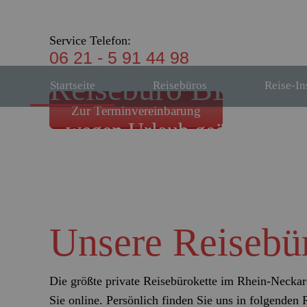
Service Telefon:
06 21 - 5 91 44 98
Reisebüro BLUM
Startseite
Reisebüros
Reise-In
Zur Terminvereinbarung
...wegen Urlaub geöffnet!
und das 9 x in der Rhein-Neckar-Region
Unsere Reisebü
Die größte private Reisebürokette im Rhein-Necka
Sie online. Persönlich finden Sie uns in folgenden 