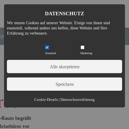
DATENSCHUTZ
Wir nutzen Cookies auf unserer Website. Einige von ihnen sind
essenziell, während andere uns helfen, diese Website und Ihre
Erfahrung zu verbessern.
spirationen
News
Stellenangebote
Essential
Marketing
ros
Essential (3)
Cookie-Details
|
Datenschutzerklärung
Name:
Cookie Hinweis
Zweck:
Speichert die Cookie-Einstellungen des Besuchers
r-Raum begrüßt
Cookies:
allowCookie
Reisebüros vor