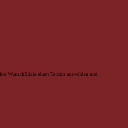
Ihre Wunschfiliale einen Termin auswählen und
rztlich begleitete Reisen,
ness & Vital, Gesundheitsreisen,
ufenthalte oder auch