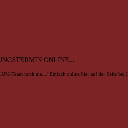
UNGSTERMIN ONLINE...
M-Team noch nie...! Einfach online hier auf der Seite bei 
Ob ä
Well
Kura