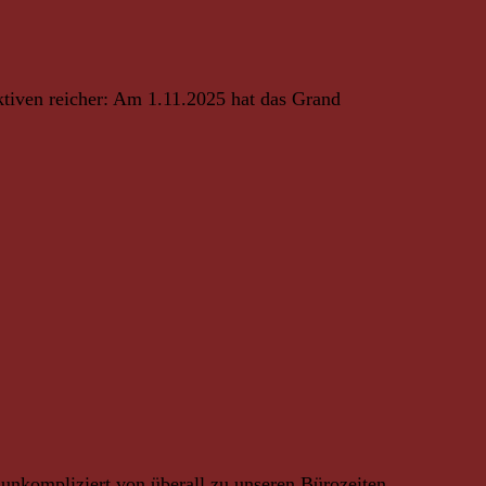
ktiven reicher: Am 1.11.2025 hat das Grand
unkompliziert von überall zu unseren Bürozeiten