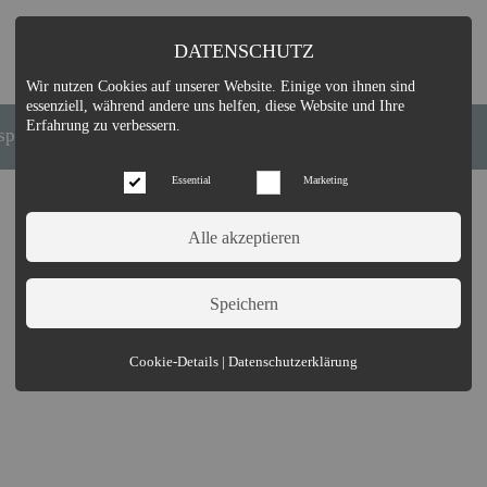
DATENSCHUTZ
Wir nutzen Cookies auf unserer Website. Einige von ihnen sind
essenziell, während andere uns helfen, diese Website und Ihre
Erfahrung zu verbessern.
spirationen
News
Stellenangebote
Essential
Marketing
Essential (3)
Cookie-Details
|
Datenschutzerklärung
Name:
Cookie Hinweis
Zweck:
Speichert die Cookie-Einstellungen des Besuchers
Cookies:
allowCookie
Laufzeit:
3 Monate