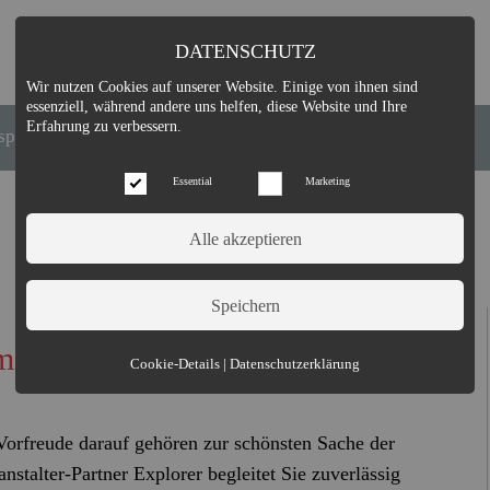
DATENSCHUTZ
Wir nutzen Cookies auf unserer Website. Einige von ihnen sind
essenziell, während andere uns helfen, diese Website und Ihre
Erfahrung zu verbessern.
spirationen
News
Stellenangebote
Essential
Marketing
mit dem Sorgenfrei-Einreise-
Essential (3)
Cookie-Details
|
Datenschutzerklärung
Name:
Cookie Hinweis
Zweck:
Speichert die Cookie-Einstellungen des Besuchers
Vorfreude darauf gehören zur schönsten Sache der
Cookies:
allowCookie
nstalter-Partner Explorer begleitet Sie zuverlässig
Laufzeit:
3 Monate