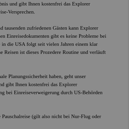
nis und gibt Ihnen kostenfrei das Explorer
Name:
Session
eise‑Versprechen.
Zweck:
Speichert die aktuelle Session des Besuchers
Cookies:
PHPSESSID
Laufzeit:
Dauer der Browsersitzung
d tausenden zufriedenen Gästen kann Explorer
ßen Einreisedokumenten gibt es keine Probleme bei
Name:
Resolution
Zweck:
Speichert die Auflösung des Browserfensters
 in die USA folgt seit vielen Jahren einem klar
Cookies:
resolution
e Reisen ist dieses Prozedere Routine und verläuft
Laufzeit:
Dauer der Browsersitzung
Marketing (1)
le Planungssicherheit haben, geht unser
Name:
Google Analytics
und gibt Ihnen kostenfrei das Explorer
Anbieter:
Google LLC
tung bei Einreiseverweigerung durch US-Behörden
Zweck:
Cookie von Google zur Analyse von Websites.
Generiert statistische Daten darüber, wie der
Besucher die Website nutzt.
Cookies:
_ga, _gat, _gid
 Pauschalreise (gilt also nicht bei Nur-Flug oder
Laufzeit:
2 Jahre